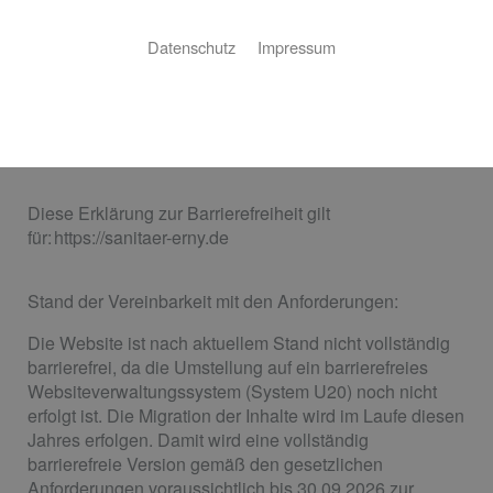
Barrierefreiheitserklärung
Datenschutz
Impressum
Sanitär Erny bemüht sich, ihre Website im Einklang mit
dem Barrierefreiheitsstärkungsgesetz (BFSG) sowie der
EU-Norm EN 301 549 barrierefrei zugänglich zu
machen.
Diese Erklärung zur Barrierefreiheit gilt
für: https://sanitaer-erny.de
Stand der Vereinbarkeit mit den Anforderungen:
Die Website ist nach aktuellem Stand nicht vollständig
barrierefrei, da die Umstellung auf ein barrierefreies
Websiteverwaltungssystem (System U20) noch nicht
erfolgt ist. Die Migration der Inhalte wird im Laufe diesen
Jahres erfolgen. Damit wird eine vollständig
barrierefreie Version gemäß den gesetzlichen
Anforderungen voraussichtlich bis 30.09.2026 zur